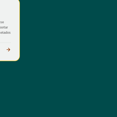
sse
portar
setados