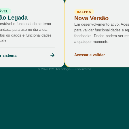
ÁVEL
ALPHA
ão Legada
Nova Versão
estável e funcional do sistema.
Em desenvolvimento ativo. Ace
ndada para uso no dia a dia
para validar funcionalidades e re
os os dados e funcionalidades
feedbacks. Dados podem ser re
veis.
a qualquer momento.
Acessar e validar
r sistema
© 2026 D21 Tecnologia — uso interno