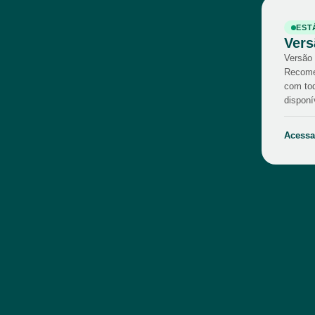
EST
Vers
Versão 
Recome
com tod
disponí
Acessa